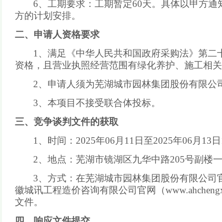
6、工期要求：
工期暂定
60天。具体以甲方
方的计划安排。
二、申请人资格要求
1、满足《中华人民共和国政府采购法》第二
资格，且营业执照经营范围有绿化养护、施工相关
2、申请人须为芜湖城市园林集团股份有限公
3、本项目不接受联合体投标。
三、竞争
谈判文件的获取
1、
时间：
2025
年
06
月
11
日至
2025
年
06
月
13
日
2、
地点：芜湖市镜湖区九华中路
205号副楼
3、方式：
在芜湖城市园林集团
股份
有限公司
徽城讯工程造价咨询有限公司官网（www.ahchengx
文件。
四、
响应文件提交