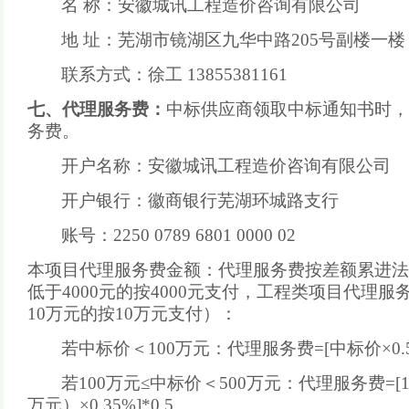
名
称：安徽城讯工程造价咨询有限公司
地
址：芜湖市镜湖区九华中路
205号副楼一楼
联系方式：
徐工
13855381161
七、
代理服务费：
中标
供应商领取
中标
通知书时，
务费。
开户名称：安徽城讯工程造价咨询有限公司
开户银行：徽商银行芜湖环城路支行
账号：
2250 0789 6801 0000 02
本项目代理服务费金额：代理服务费按差额累进法
低于
4000元的按4
000元支付
，
工程类项目代理服
10万元的按10万元支付）
：
若中标价＜
100万元：代理服务费=[中标价×0.5%
若
100万元≤中标价＜500万元：代理服务费=[10
万元）×0.35%]*0.5。