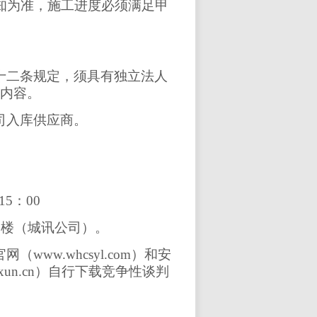
通知为准，施工进度必须满足甲
十二条规定，须具有独立法人
内容。
司入库供应商。
15
：
00
一楼（城讯公司）。
官网（
www.whcsyl.com）和安
un.cn）自行下载
竞争性谈判