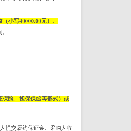
整（
小写
40000.00
元
）
。
间。
证保险、担保保函等形式）或
购
人提交履约保证金。
采购
人收